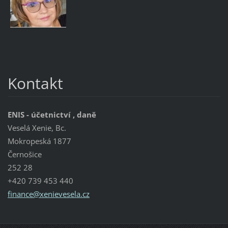
Kontakt
ENIS - účetnictví , daně
Veselá Xenie, Bc.
Mokropeská 1877
Černošice
252 28
+420 739 453 440
finance@
xenieves
ela.cz